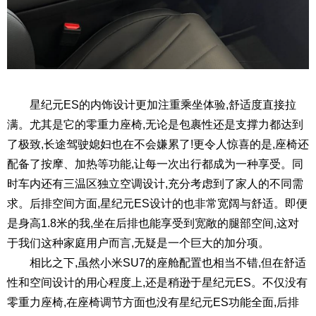
星纪元ES的内饰设计更加注重乘坐体验,舒适度直接拉
满。尤其是它的零重力座椅,无论是包裹性还是支撑力都达到
了极致,长途驾驶媳妇也在不会嫌累了!更令人惊喜的是,座椅还
配备了按摩、加热等功能,让每一次出行都成为一种享受。同
时车内还有三温区独立空调设计,充分考虑到了家人的不同需
求。后排空间方面,星纪元ES设计的也非常宽阔与舒适。即便
是身高1.8米的我,坐在后排也能享受到宽敞的腿部空间,这对
于我们这种家庭用户而言,无疑是一个巨大的加分项。
相比之下,虽然小米SU7的座舱配置也相当不错,但在舒适
性和空间设计的用心程度上,还是稍逊于星纪元ES。不仅没有
零重力座椅,在座椅调节方面也没有星纪元ES功能全面,后排