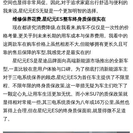
空间也显得非常局促。因此,对于追求家庭出行舒适与便利的
我来说,星纪元ES无疑是一个更加明智的选择。
维修保养花费,星纪元ES整车终身质保很实在
现在都讲究消费降级,在我看来,购车不仅仅是一次性的价
格考量,更关乎到未来长期的用车成本与保养费用。我看中的
这两款车在购车价格上虽然相差不大,但能够拥有更长久且可
靠的售后保障的车型,我感觉才是最实在的!
星纪元ES是星途品牌面向高端新能源市场推出的全新车
型,一直比较在意用户体验与口碑。为了彻底打消新能源车主
对于三电系统保养的顾虑,星纪元ES为首任车主提供了不限里
程、不限年限的终身质保政策,这一举措无疑为车主们吃下了
一颗定心丸,让用车生活更加无忧。而小米SU7的质保政策就
显得相对常规一些,其三电系统质保为八年或16万公里,虽然也
算得上合理,但在星纪元ES的终身质保面前,就显得微不足道
了。