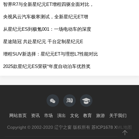
智界R7与全新星纪元ET增程四驱全面对比，
央视风云汽车极寒测试，全新星纪元ET增
从星纪元ES到极氪001：一场电动车的深度
星途陆冠 共赴星纪元 千台定制星纪元E
增程SUV新选择：星纪元ET与理想L7性能对比
2025款星纪元ES荣获“年度自动泊车优胜奖
网站首页
资讯
市场
演出
文化
教育
旅游
关于我们
Copyright © 2002-2020 辽宁之窗 版权所有
苏ICP1678
XML地图