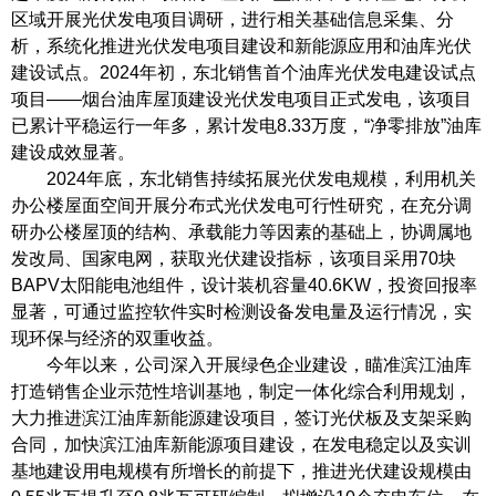
区域开展光伏发电项目调研，进行相关基础信息采集、分
析，系统化推进光伏发电项目建设和新能源应用和油库光伏
建设试点。2024年初，东北销售首个油库光伏发电建设试点
项目——烟台油库屋顶建设光伏发电项目正式发电，该项目
已累计平稳运行一年多，累计发电8.33万度，“净零排放”油库
建设成效显著。
2024年底，东北销售持续拓展光伏发电规模，利用机关
办公楼屋面空间开展分布式光伏发电可行性研究，在充分调
研办公楼屋顶的结构、承载能力等因素的基础上，协调属地
发改局、国家电网，获取光伏建设指标，该项目采用70块
BAPV太阳能电池组件，设计装机容量40.6KW，投资回报率
显著，可通过监控软件实时检测设备发电量及运行情况，实
现环保与经济的双重收益。
今年以来，公司深入开展绿色企业建设，瞄准滨江油库
打造销售企业示范性培训基地，制定一体化综合利用规划，
大力推进滨江油库新能源建设项目，签订光伏板及支架采购
合同，加快滨江油库新能源项目建设，在发电稳定以及实训
基地建设用电规模有所增长的前提下，推进光伏建设规模由